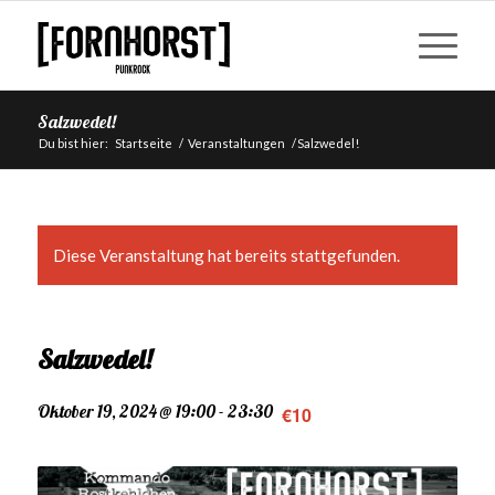
Salzwedel!
Du bist hier:
Startseite
/
Veranstaltungen
/
Salzwedel!
Diese Veranstaltung hat bereits stattgefunden.
Salzwedel!
Oktober 19, 2024 @ 19:00
-
23:30
€10