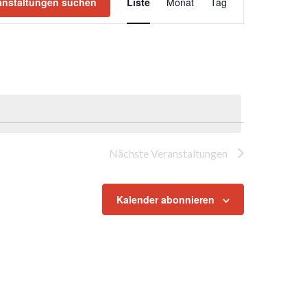
Ansichten-
anstaltungen suchen
Liste
Monat
Tag
Navigation
Nächste
Veranstaltungen
Kalender abonnieren