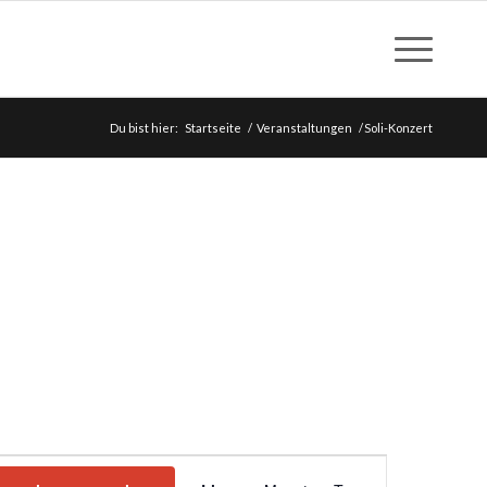
Du bist hier:
Startseite
/
Veranstaltungen
/
Soli-Konzert
Veranstaltung