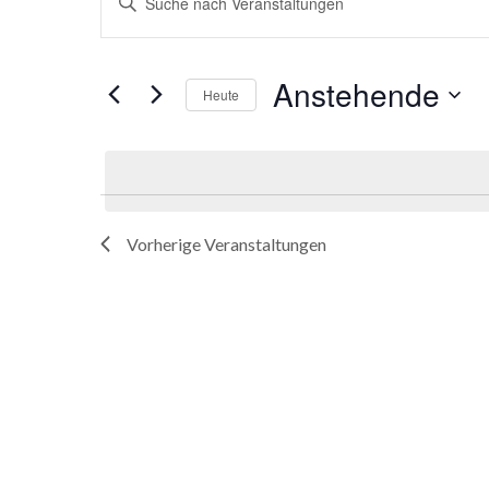
Suche
Schlüsselwort
und
eingeben.
Ansichten,
Suche
Anstehende
Heute
Navigation
nach
Datum
Veranstaltungen
wählen.
Schlüsselwort.
Vorherige
Veranstaltungen