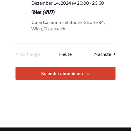
Dezember 14, 2024 @ 20:00
-
23:30
Wien (AUT)
Café Carina
Josefstädter Straße 84,
Wien, Österreich
Veranstal
Vorherige
Heute
Nächste
Veranstaltungen
Kalender abonnieren