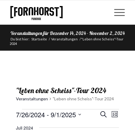
Veranstaltungen für Dezember 14, 2024 - November 2, 2024
Du bist hier:
Startseite
/
Veranstaltungen
/
"Leben ohne Scheiss"-Tour
2024
"Leben ohne Scheiss"-Tour 2024
Veranstaltungen
"Leben ohne Scheiss"-Tour 2024
Veranstaltungen
Veranstal
Veranst
7/26/2024
 - 
9/1/2025
Suche
Liste
Ansichte
Suche
Datum
Navigat
Juli 2024
und
wählen.