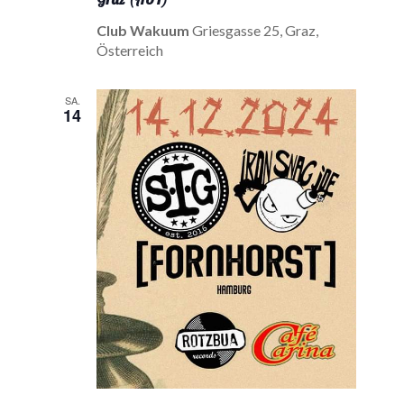
Club Wakuum
Griesgasse 25, Graz,
Österreich
SA.
14